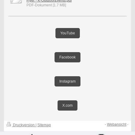
Flyer - K-OutdoorEvents.pdf
PDF-Dokument [1.7 MB]
YouTube
Facebook
Instagram
X.com
-
Webansicht
-
Druckversion
|
Sitemap
© Jens Kretschmann