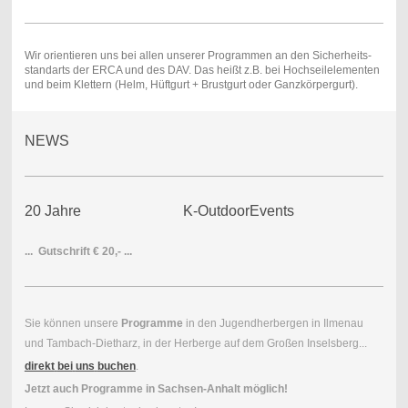
Wir orientieren uns bei allen unserer Programmen an den Sicherheits-
standarts der ERCA und des DAV. Das heißt z.B. bei Hochseilelementen
und beim Klettern (Helm, Hüftgurt + Brustgurt oder Ganzkörpergurt).
NEWS
20 Jahre K-OutdoorEvents
... Gutschrift € 20,- ...
Sie können unsere
Programme
in den Jugendherbergen in Ilmenau
und Tambach-Dietharz, in der Herberge auf dem Großen Inselsberg...
direkt
bei
uns
buchen
.
Jetzt auch Programme in Sachsen-Anhalt möglich!