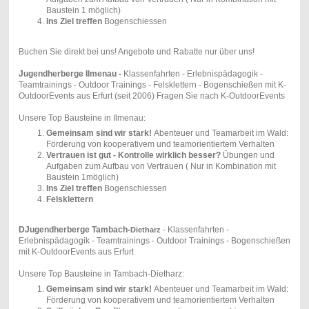
Baustein 1 möglich)
Ins Ziel treffen
Bogenschiessen
Buchen Sie direkt bei uns! Angebote und Rabatte nur über uns!
Jugendherberge Ilmenau -
Klassenfahrten - Erlebnispädagogik -
Teamtrainings - Outdoor Trainings - Felsklettern - Bogenschießen mit K-
OutdoorEvents aus Erfurt (seit 2006) Fragen Sie nach K-OutdoorEvents
Unsere Top Bausteine in Ilmenau:
Gemeinsam sind wir stark!
Abenteuer und Teamarbeit im Wald:
Förderung von kooperativem und teamorientiertem Verhalten
Vertrauen ist gut - Kontrolle wirklich besser?
Übungen und
Aufgaben zum Aufbau von Vertrauen ( Nur in Kombination mit
Baustein 1möglich)
Ins Ziel treffen
Bogenschiessen
Felsklettern
DJugendherberge Tambach-
- Klassenfahrten -
Dietharz
Erlebnispädagogik - Teamtrainings - Outdoor Trainings - Bogenschießen
mit K-OutdoorEvents aus Erfurt
Unsere Top Bausteine in Tambach-Dietharz:
Gemeinsam sind wir stark!
Abenteuer und Teamarbeit im Wald:
Förderung von kooperativem und teamorientiertem Verhalten