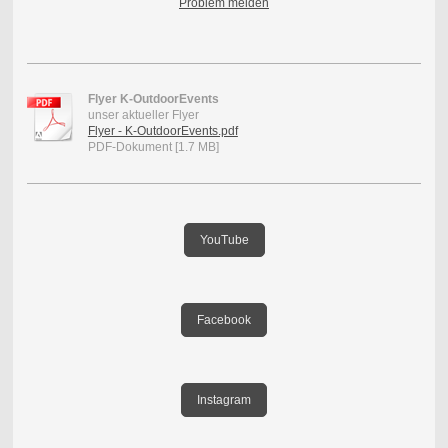
Problem melden
Flyer K-OutdoorEvents
unser aktueller Flyer
Flyer - K-OutdoorEvents.pdf
PDF-Dokument [1.7 MB]
YouTube
Facebook
Instagram