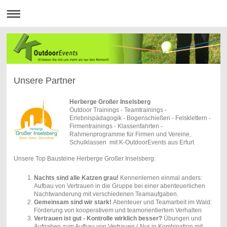
Unsere Partner
Herberge Großer Inselsberg
Outdoor Trainings - Teamtrainings -
Erlebnispädagogik - Bogenschießen - Felsklettern -
Firmentrainings - Klassenfahrten -
Rahmenprogramme für Firmen und Vereine,
Schulklassen mit K-OutdoorEvents aus Erfurt
Unsere Top Bausteine Herberge Großer Inselsberg:
Nachts
sind
alle
Katzen
grau!
Kennenlernen einmal anders:
Aufbau von Vertrauen in die Gruppe bei einer abenteuerlichen
Nachtwanderung mit verschiedenen Teamaufgaben.
Gemeinsam sind wir stark!
Abenteuer und Teamarbeit im Wald:
Förderung von kooperativem und teamorientiertem Verhalten
Vertrauen ist gut - Kontrolle wirklich besser?
Übungen und
Aufgaben zum Aufbau von Vertrauen ( Nur in Kombination mit